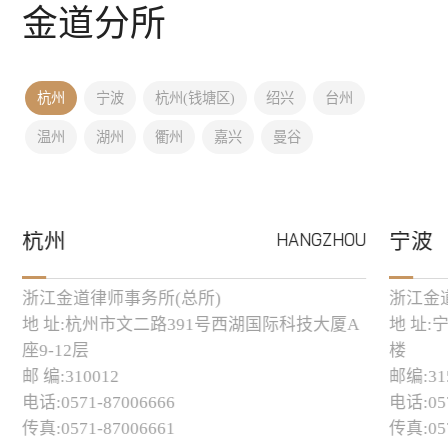
金道分所
杭州
宁波
杭州(钱塘区)
绍兴
台州
温州
湖州
衢州
嘉兴
曼谷
杭州
HANGZHOU
宁波
浙江金道律师事务所(总所)
浙江金
地 址:杭州市文二路391号西湖国际科技大厦A
地 址:
座9-12层
楼
邮 编:310012
邮编:31
电话:0571-87006666
电话:057
传真:0571-87006661
传真:057